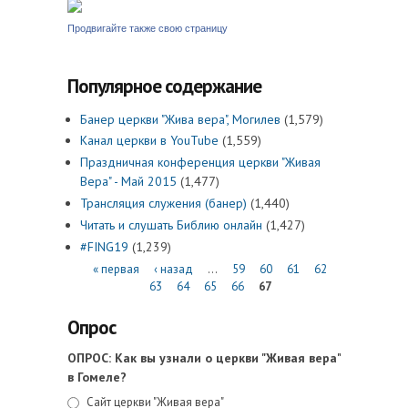
Продвигайте также свою страницу
Популярное содержание
Банер церкви "Жива вера", Могилев
(1,579)
Канал церкви в YouTube
(1,559)
Праздничная конференция церкви "Живая
Вера" - Май 2015
(1,477)
Трансляция служения (банер)
(1,440)
Читать и слушать Библию онлайн
(1,427)
#FING19
(1,239)
Страницы
« первая
‹ назад
…
59
60
61
62
63
64
65
66
67
Опрос
ОПРОС: Как вы узнали о церкви "Живая вера"
в Гомеле?
Варианты ответов
Сайт церкви "Живая вера"