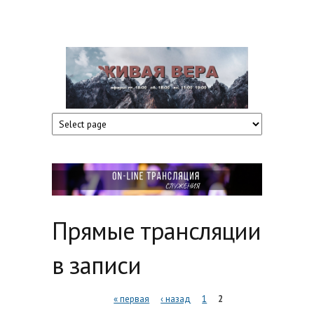
Перейти к основному содержанию
Церковь
"Живая
вера",
Гомель
Прямые трансляции
в записи
Страницы
« первая
‹ назад
1
2