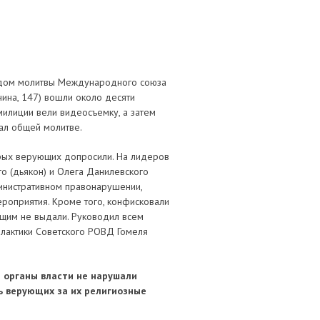
в дом молитвы Международного союза
нина, 147) вошли около десяти
милиции вели видеосъемку, а затем
ал общей молитве.
орых верующих допросили. На лидеров
го (дьякон) и Олега Данилевского
инистративном правонарушении,
роприятия. Кроме того, конфисковали
ющим не выдали. Руководил всем
лактики Советского РОВД Гомеля
ы органы власти не нарушали
ь верующих за их религиозные