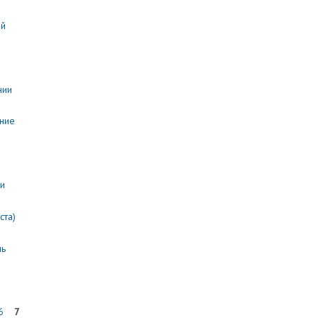
ай
нии
ние
и
ста)
нь
6
7