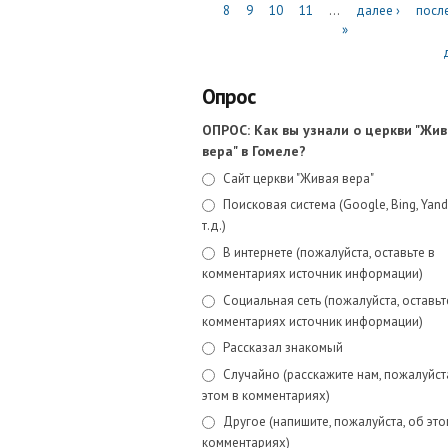
8
9
10
11
…
далее ›
посл
»
Опрос
ОПРОС: Как вы узнали о церкви "Жи
вера" в Гомеле?
Варианты ответов
Сайт церкви "Живая вера"
Поисковая система (Google, Bing, Yand
т.д.)
В интернете (пожалуйста, оставьте в
комментариях источник информации)
Социальная сеть (пожалуйста, оставьт
комментариях источник информации)
Рассказал знакомый
Случайно (расскажите нам, пожалуйст
этом в комментариях)
Другое (напишите, пожалуйста, об это
комментариях)