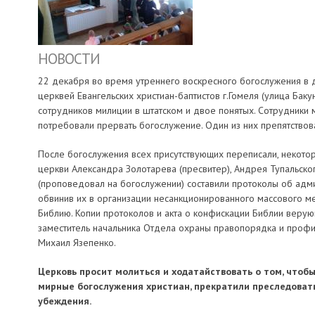
НОВОСТИ
22 декабря во время утреннего воскресного богослужения 
церквей Евангельских христиан-баптистов г.Гомеля (улица Баку
сотрудников милиции в штатском и двое понятых. Сотрудники 
потребовали прервать богослужение. Один из них препятствов
После богослужения всех присутствующих переписали, некот
церкви Александра Золотарева (пресвитер), Андрея Тупальско
(проповедовал на богослужении) составили протоколы об адм
обвинив их в организации несанкционированного массового ме
Библию. Копии протоколов и акта о конфискации Библии веру
заместитель начальника Отдела охраны правопорядка и профи
Михаил Язепенко.
Церковь просит молиться и ходатайствовать о том, чтоб
мирные богослужения христиан, прекратили преследоват
убеждения.