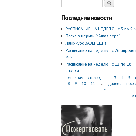
Форма поиска
Поиск
Последние новости
​РАСПИСАНИЕ НА НЕДЕЛЮ | с 3 по 9 
Пасха в церкви "Живая вера"
Лайк-курс ЗАВЕРШЕН!
Расписание на неделю | с 26 апреля 
мая
Расписание на неделю | с 12 по 18
апреля
Страницы
« первая
‹ назад
…
3
4
5
8
9
10
11
…
далее ›
посл
»
д