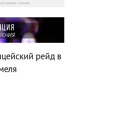
ой церкви г.Гомеля
ицейский рейд в
меля