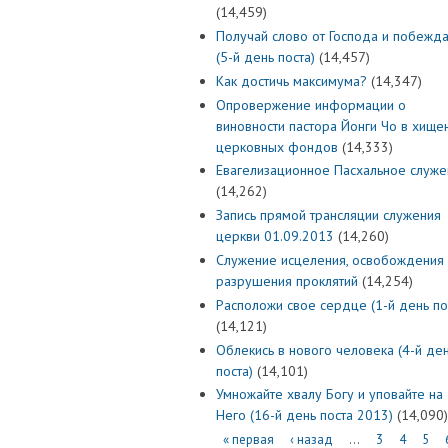
(14,459)
Получай слово от Господа и побежд
(5-й день поста)
(14,457)
Как достичь максимума?
(14,347)
Опровержение информации о
виновности пастора Йонги Чо в хище
церковных фондов
(14,333)
Евагелизационное Пасхальное служе
(14,262)
Запись прямой трансляции служения
церкви 01.09.2013
(14,260)
Служение исцеления, освобождения 
разрушения проклятий
(14,254)
Расположи свое сердце (1-й день по
(14,121)
Облекись в нового человека (4-й де
поста)
(14,101)
Умножайте хвалу Богу и уповайте на
Него (16-й день поста 2013)
(14,090)
Страницы
« первая
‹ назад
…
3
4
5