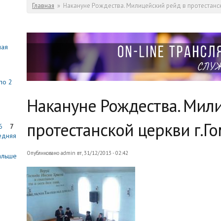
Вы здесь
Главная
»
Накануне Рождества. Милицейский рейд в протестанск
мая
по 2
Накануне Рождества. Мил
протестанской церкви г.Го
6
7
едняя
Опубликовано
admin
вт, 31/12/2013 - 02:42
альше